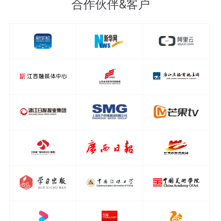
合作伙伴&客户
短视频生产进入智能时代！新华社推首个MAGIC短视频智能生产平台
有了这个神器，做视频更easy！
一大波“网红机器人”亮相世界人工智能大会！看看哪个更酷？
报告！这里有一枚“AI新闻官”，潜伏在世界AI大会现场
保护原创内容的DNA 媒体大脑版权区块链受杭州互联网法院首肯
全国首个司法区块链系统上线 法律法规认定标准亟待完善
新华社“媒体大脑”：内容生产界“新制造”
井贤栋宣布蚂蚁区块链合作伙伴计划
傅丕毅：媒体转型就四个字——数据智能
新华智云“媒体大脑”牵手省级媒体助力融合
路透社代表考察新华智云 双方就媒体智能化合作达成初步意向